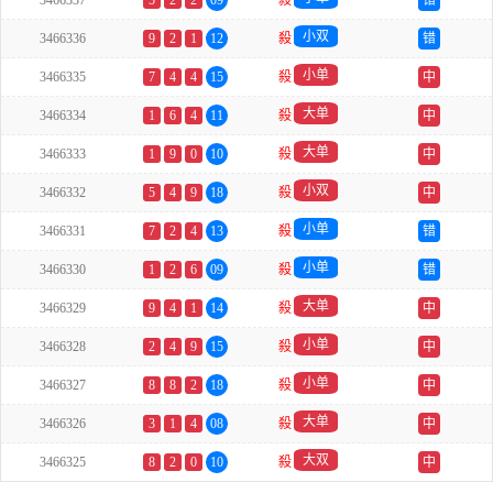
3466337
5
2
2
09
殺
错
小双
3466336
9
2
1
12
殺
错
小单
3466335
7
4
4
15
殺
中
大单
3466334
1
6
4
11
殺
中
大单
3466333
1
9
0
10
殺
中
小双
3466332
5
4
9
18
殺
中
小单
3466331
7
2
4
13
殺
错
小单
3466330
1
2
6
09
殺
错
大单
3466329
9
4
1
14
殺
中
小单
3466328
2
4
9
15
殺
中
小单
3466327
8
8
2
18
殺
中
大单
3466326
3
1
4
08
殺
中
大双
3466325
8
2
0
10
殺
中