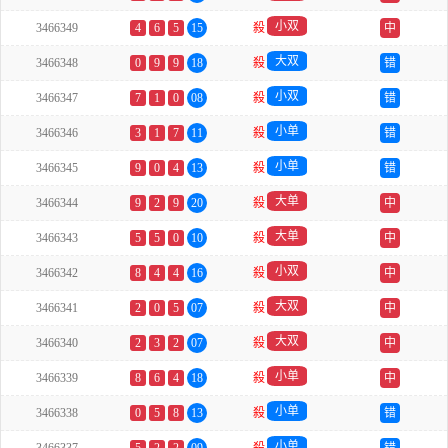
小双
3466349
4
6
5
15
殺
中
大双
3466348
0
9
9
18
殺
错
小双
3466347
7
1
0
08
殺
错
小单
3466346
3
1
7
11
殺
错
小单
3466345
9
0
4
13
殺
错
大单
3466344
9
2
9
20
殺
中
大单
3466343
5
5
0
10
殺
中
小双
3466342
8
4
4
16
殺
中
大双
3466341
2
0
5
07
殺
中
大双
3466340
2
3
2
07
殺
中
小单
3466339
8
6
4
18
殺
中
小单
3466338
0
5
8
13
殺
错
小单