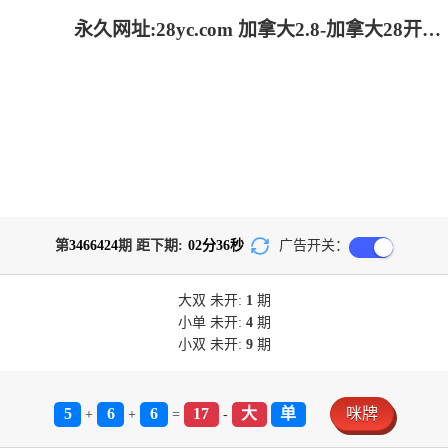
永久网址:28yc.com 加拿大2.8-加拿大28开奖|PC结果预测官网|jnd预测网28预测走势_极致火热优质的免费预测
第
3466424
期 距下期:
02
分
36
秒
广告开关：
大双
未开:
1
期
小单
未开:
4
期
小双
未开:
9
期
5
6
6
17
大
单
咪牌
+
+
=
-