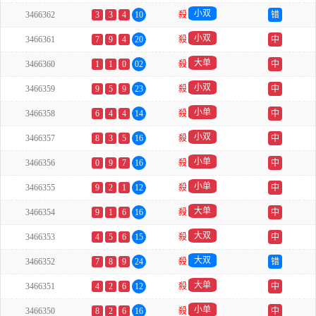
小双
3466362
3
3
4
10
殺
错
小双
3466361
7
9
4
20
殺
中
大单
3466360
1
1
0
02
殺
中
小双
3466359
9
5
9
23
殺
中
小单
3466358
6
4
4
14
殺
中
小双
3466357
8
3
5
16
殺
中
小单
3466356
0
9
7
16
殺
中
小单
3466355
9
2
1
12
殺
中
大单
3466354
9
1
6
16
殺
中
大双
3466353
4
5
6
15
殺
中
大双
3466352
7
8
9
24
殺
错
大单
3466351
4
2
6
12
殺
中
小单
3466350
8
2
6
16
殺
中