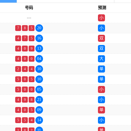
号码
预测
---
小
20
小
7
8
5
16
双
4
7
5
13
双
4
0
9
04
大
4
0
0
10
单
2
4
4
10
单
5
0
5
05
小
5
0
0
21
小
4
9
8
09
单
4
0
5
14
小
5
5
4
11
单
1
8
2