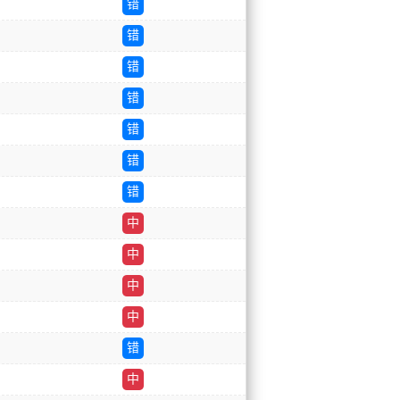
错
错
错
错
错
错
错
中
中
中
中
错
中