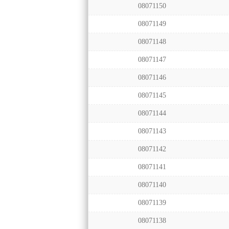
08071150
08071149
08071148
08071147
08071146
08071145
08071144
08071143
08071142
08071141
08071140
08071139
08071138