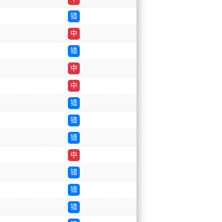
错
中
错
中
中
错
错
错
中
错
错
错