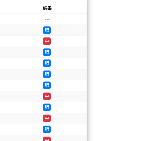
结果
---
错
中
错
错
错
错
中
错
中
错
中