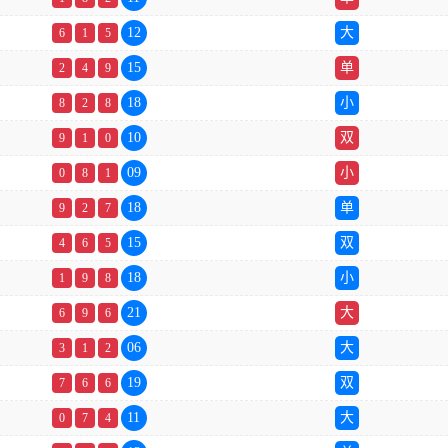
12
大
6
1
5
15
单
2
4
9
18
小
8
2
8
10
双
9
1
0
09
小
0
8
1
18
单
9
2
7
15
双
4
6
5
18
小
1
9
8
21
大
6
9
6
06
大
3
1
2
19
双
7
6
6
11
大
0
7
4