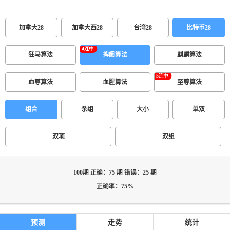
加拿大28
加拿大西28
台湾28
比特币28
狂马算法
捭阖算法
麒麟算法
血尊算法
血腥算法
至尊算法
组合
杀组
大小
单双
双项
双组
100期 正确：75 期 错误：25 期
正确率：75%
预测
走势
统计