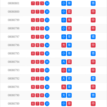
08080801
7
2
5
14
小
单
错
08080800
8
7
1
16
小
双
中
08080799
5
2
8
15
小
单
中
08080798
5
8
5
18
小
双
中
08080797
4
7
9
20
小
单
错
08080796
0
9
5
14
大
单
中
08080795
0
7
9
16
小
单
错
08080794
4
0
2
06
大
双
中
08080793
1
1
1
03
小
双
中
08080792
9
2
0
11
大
双
错
08080791
9
7
0
16
大
单
中
08080790
0
5
8
13
大
双
错
08080789
6
7
6
19
小
单
中