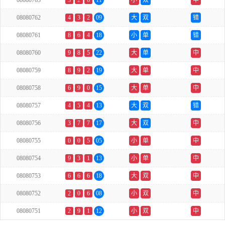
08080763
3
2
6
11
小
双
中
08080762
4
3
2
09
大
双
错
08080761
8
6
4
18
小
单
错
08080760
9
8
5
22
大
单
中
08080759
8
9
2
19
大
单
中
08080758
6
9
0
15
大
单
中
08080757
4
5
4
13
大
双
错
08080756
3
7
7
17
大
双
中
08080755
0
0
5
05
小
单
中
08080754
9
3
1
13
小
单
中
08080753
6
6
6
18
大
双
中
08080752
2
0
6
08
小
双
中
08080751
2
9
1
12
小
双
中