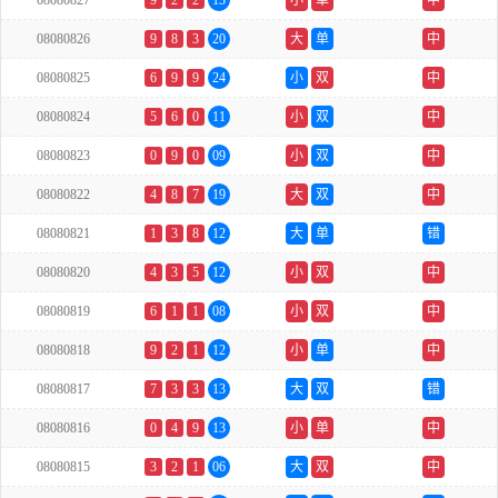
08080827
9
2
2
13
小
单
中
08080826
9
8
3
20
大
单
中
08080825
6
9
9
24
小
双
中
08080824
5
6
0
11
小
双
中
08080823
0
9
0
09
小
双
中
08080822
4
8
7
19
大
双
中
08080821
1
3
8
12
大
单
错
08080820
4
3
5
12
小
双
中
08080819
6
1
1
08
小
双
中
08080818
9
2
1
12
小
单
中
08080817
7
3
3
13
大
双
错
08080816
0
4
9
13
小
单
中
08080815
3
2
1
06
大
双
中