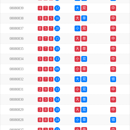
08080839
4
7
1
12
大
双
中
08080838
3
8
5
16
大
单
中
08080837
8
5
7
20
小
双
中
08080836
0
7
8
15
大
单
中
08080835
3
7
9
19
大
单
中
08080834
5
2
6
13
小
双
中
08080833
1
8
0
09
小
单
中
08080832
3
7
3
13
大
双
错
08080831
2
9
2
13
小
双
中
08080830
4
5
5
14
大
单
中
08080829
3
8
8
19
大
双
中
08080828
8
8
8
24
小
单
错