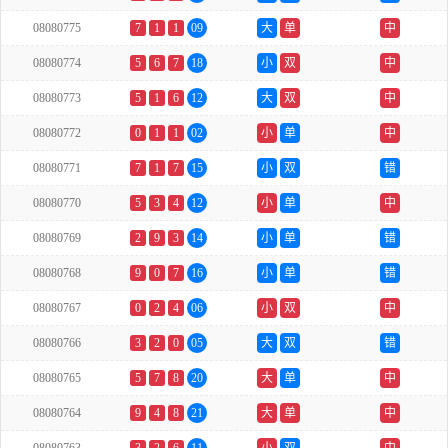
08080775
7
1
1
09
大
单
中
08080774
5
6
7
18
小
双
中
08080773
5
1
6
12
大
双
中
08080772
0
1
1
02
小
单
中
08080771
7
1
7
15
小
双
错
08080770
5
3
4
12
小
单
中
08080769
2
9
3
14
小
单
错
08080768
9
0
7
16
小
单
错
08080767
0
2
4
06
小
双
中
08080766
3
2
0
05
大
双
错
08080765
5
7
8
20
大
单
中
08080764
9
4
8
21
大
单
中