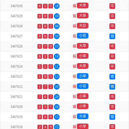
大单
3467630
8
5
5
18
殺
中
大单
3467629
8
0
2
10
殺
中
大双
3467628
6
0
2
08
殺
中
小双
3467627
0
6
4
10
殺
错
大单
3467626
6
7
0
13
殺
中
小单
3467625
8
2
4
14
殺
中
大单
3467624
5
1
5
11
殺
中
小单
3467623
1
9
3
13
殺
错
小双
3467622
1
7
2
10
殺
错
小单
3467621
7
6
7
20
殺
中
小单
3467620
0
3
7
10
殺
中
大单
3467619
0
6
9
15
殺
错
小单
3467618
2
4
9
15
殺
中