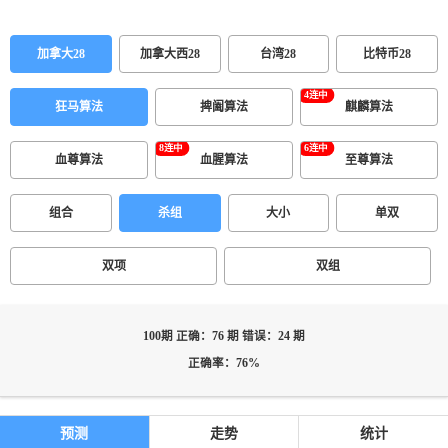
加拿大28
加拿大西28
台湾28
比特币28
狂马算法
捭阖算法
麒麟算法
血尊算法
血腥算法
至尊算法
组合
杀组
大小
单双
双项
双组
100期 正确：76 期 错误：24 期
正确率：76%
预测
走势
统计