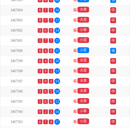
3467605
0
8
1
09
殺
错
大单
3467604
6
7
1
14
殺
中
大双
3467603
9
7
7
23
殺
中
小单
3467602
5
0
9
14
殺
中
小双
3467601
1
7
7
15
殺
中
小双
3467600
8
4
0
12
殺
错
大双
3467599
0
4
6
10
殺
中
大双
3467598
3
8
2
13
殺
中
大单
3467597
1
9
4
14
殺
中
大单
3467596
3
6
5
14
殺
中
大单
3467595
1
6
6
13
殺
中
小单
3467594
9
2
3
14
殺
中
小双
3467593
6
7
4
17
殺
中