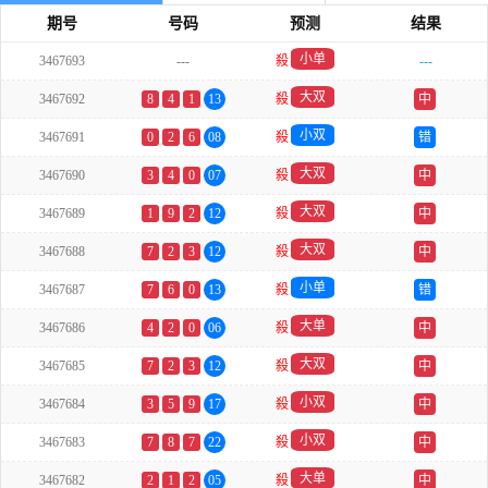
期号
号码
预测
结果
小单
3467693
---
殺
---
大双
3467692
8
4
1
13
殺
中
小双
3467691
0
2
6
08
殺
错
大双
3467690
3
4
0
07
殺
中
大双
3467689
1
9
2
12
殺
中
大双
3467688
7
2
3
12
殺
中
小单
3467687
7
6
0
13
殺
错
大单
3467686
4
2
0
06
殺
中
大双
3467685
7
2
3
12
殺
中
小双
3467684
3
5
9
17
殺
中
小双
3467683
7
8
7
22
殺
中
大单
3467682
2
1
2
05
殺
中