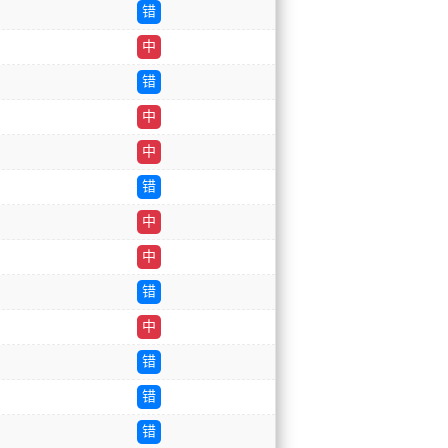
错
中
错
中
中
错
中
中
错
中
错
错
错