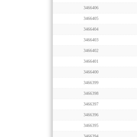
3466406
3466405
3466404
3466403
3466402
3466401
3466400
3466399
3466398
3466397
3466396
3466395
3466394