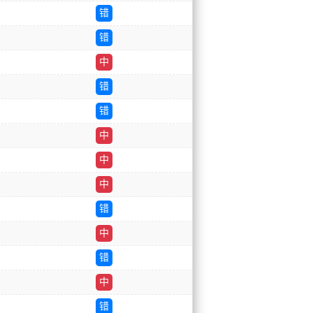
错
错
中
错
错
中
中
中
错
中
错
中
错