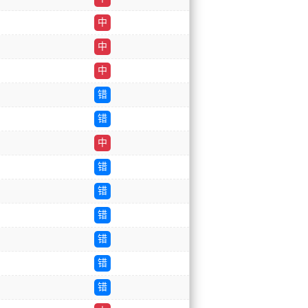
中
中
中
错
错
中
错
错
错
错
错
错