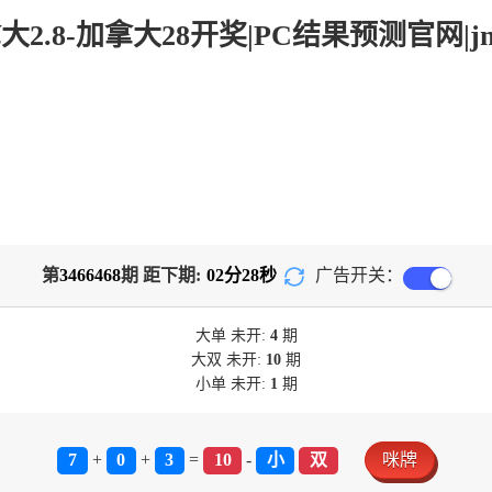
第
3466468
期 距下期:
02
分
28
秒
广告开关：
大单
未开:
4
期
大双
未开:
10
期
小单
未开:
1
期
7
+
0
+
3
=
10
-
小
双
咪牌