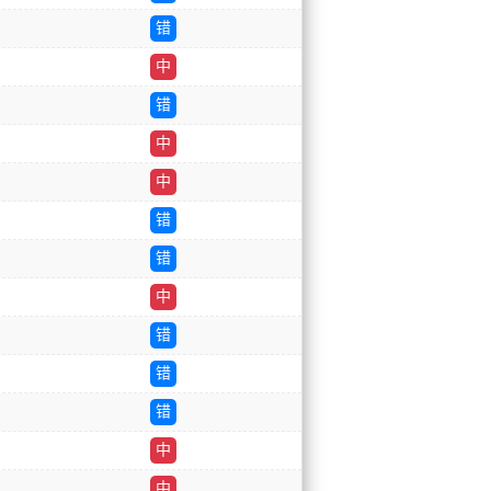
错
中
错
中
中
错
错
中
错
错
错
中
中