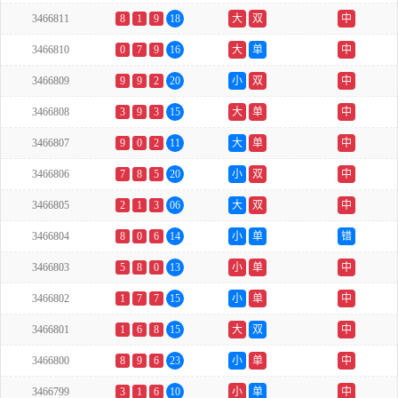
3466811
8
1
9
18
大
双
中
3466810
0
7
9
16
大
单
中
3466809
9
9
2
20
小
双
中
3466808
3
9
3
15
大
单
中
3466807
9
0
2
11
大
单
中
3466806
7
8
5
20
小
双
中
3466805
2
1
3
06
大
双
中
3466804
8
0
6
14
小
单
错
3466803
5
8
0
13
小
单
中
3466802
1
7
7
15
小
单
中
3466801
1
6
8
15
大
双
中
3466800
8
9
6
23
小
单
中
3466799
3
1
6
10
小
单
中