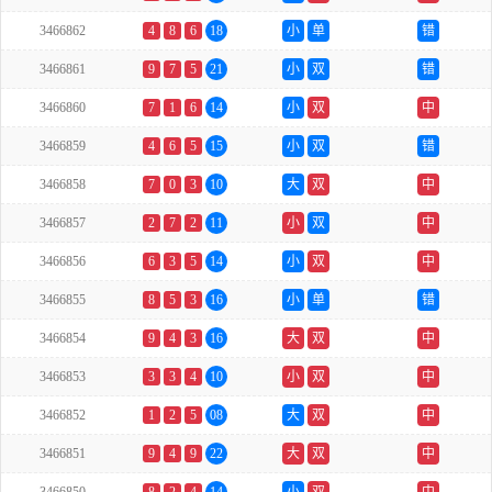
3466862
4
8
6
18
小
单
错
3466861
9
7
5
21
小
双
错
3466860
7
1
6
14
小
双
中
3466859
4
6
5
15
小
双
错
3466858
7
0
3
10
大
双
中
3466857
2
7
2
11
小
双
中
3466856
6
3
5
14
小
双
中
3466855
8
5
3
16
小
单
错
3466854
9
4
3
16
大
双
中
3466853
3
3
4
10
小
双
中
3466852
1
2
5
08
大
双
中
3466851
9
4
9
22
大
双
中