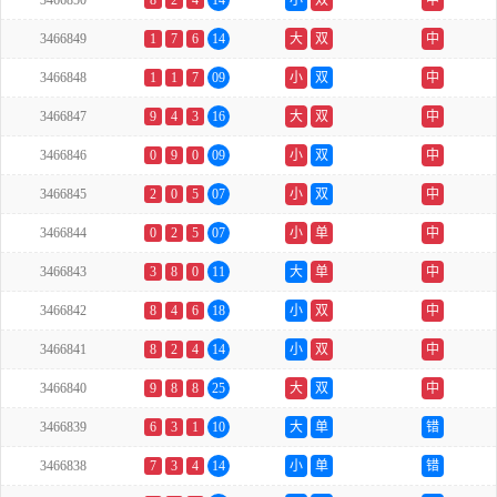
3466850
8
2
4
14
小
双
中
3466849
1
7
6
14
大
双
中
3466848
1
1
7
09
小
双
中
3466847
9
4
3
16
大
双
中
3466846
0
9
0
09
小
双
中
3466845
2
0
5
07
小
双
中
3466844
0
2
5
07
小
单
中
3466843
3
8
0
11
大
单
中
3466842
8
4
6
18
小
双
中
3466841
8
2
4
14
小
双
中
3466840
9
8
8
25
大
双
中
3466839
6
3
1
10
大
单
错
3466838
7
3
4
14
小
单
错