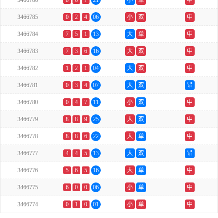
3466786
8
6
7
21
小
单
中
3466785
0
2
4
06
小
双
中
3466784
7
5
1
13
大
单
中
3466783
7
3
6
16
大
双
中
3466782
1
2
1
04
大
双
中
3466781
0
3
4
07
大
双
错
3466780
0
4
7
11
小
双
中
3466779
8
8
9
25
大
双
中
3466778
8
8
6
22
大
单
中
3466777
4
4
5
13
大
双
错
3466776
5
6
5
16
大
单
中
3466775
6
0
0
06
小
单
中
3466774
0
1
0
01
小
单
中