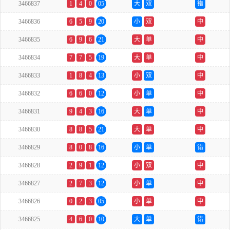
3466837
1
4
0
05
大
双
错
3466836
6
5
9
20
小
双
中
3466835
6
9
6
21
大
单
中
3466834
7
7
5
19
大
单
中
3466833
1
8
4
13
小
双
中
3466832
6
6
0
12
小
单
中
3466831
9
4
3
16
大
单
中
3466830
8
8
5
21
大
单
中
3466829
8
0
8
16
小
单
错
3466828
2
9
1
12
小
双
中
3466827
2
7
3
12
小
单
中
3466826
0
2
3
05
小
单
中
3466825
4
6
0
10
大
单
错