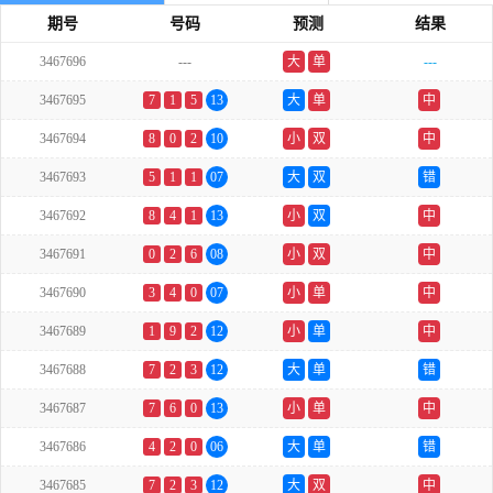
期号
号码
预测
结果
3467696
---
大
单
---
3467695
7
1
5
13
大
单
中
3467694
8
0
2
10
小
双
中
3467693
5
1
1
07
大
双
错
3467692
8
4
1
13
小
双
中
3467691
0
2
6
08
小
双
中
3467690
3
4
0
07
小
单
中
3467689
1
9
2
12
小
单
中
3467688
7
2
3
12
大
单
错
3467687
7
6
0
13
小
单
中
3467686
4
2
0
06
大
单
错
3467685
7
2
3
12
大
双
中