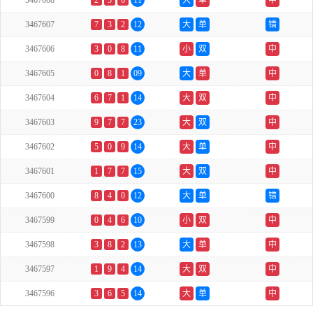
3467608
2
3
6
11
大
单
中
3467607
7
3
2
12
大
单
错
3467606
3
0
8
11
小
双
中
3467605
0
8
1
09
大
单
中
3467604
6
7
1
14
大
双
中
3467603
9
7
7
23
大
双
中
3467602
5
0
9
14
大
单
中
3467601
1
7
7
15
大
双
中
3467600
8
4
0
12
大
单
错
3467599
0
4
6
10
小
双
中
3467598
3
8
2
13
大
单
中
3467597
1
9
4
14
大
双
中
3467596
3
6
5
14
大
单
中