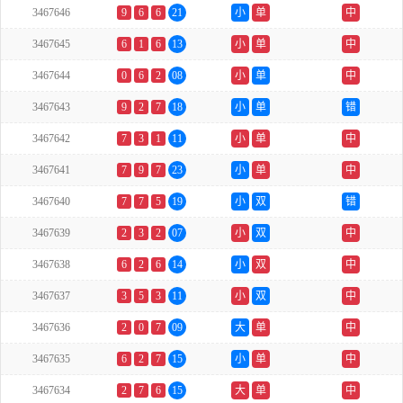
3467646
9
6
6
21
小
单
中
3467645
6
1
6
13
小
单
中
3467644
0
6
2
08
小
单
中
3467643
9
2
7
18
小
单
错
3467642
7
3
1
11
小
单
中
3467641
7
9
7
23
小
单
中
3467640
7
7
5
19
小
双
错
3467639
2
3
2
07
小
双
中
3467638
6
2
6
14
小
双
中
3467637
3
5
3
11
小
双
中
3467636
2
0
7
09
大
单
中
3467635
6
2
7
15
小
单
中
3467634
2
7
6
15
大
单
中