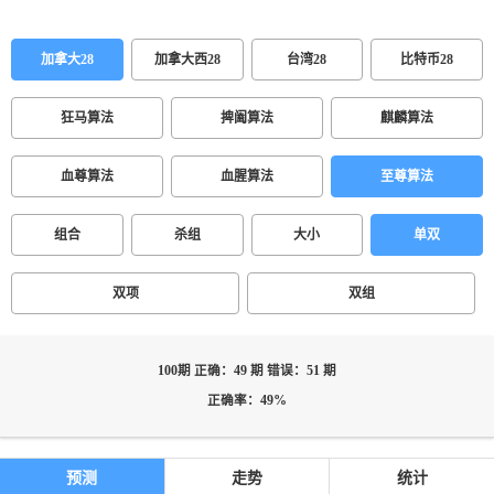
加拿大28
加拿大西28
台湾28
比特币28
狂马算法
捭阖算法
麒麟算法
血尊算法
血腥算法
至尊算法
组合
杀组
大小
单双
双项
双组
100期 正确：49 期 错误：51 期
正确率：49%
预测
走势
统计