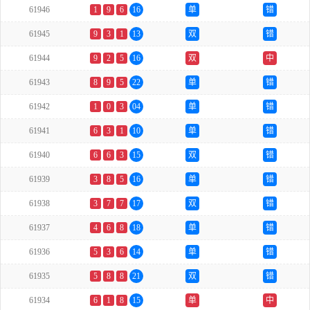
61946
1
9
6
16
单
错
61945
9
3
1
13
双
错
61944
9
2
5
16
双
中
61943
8
9
5
22
单
错
61942
1
0
3
04
单
错
61941
6
3
1
10
单
错
61940
6
6
3
15
双
错
61939
3
8
5
16
单
错
61938
3
7
7
17
双
错
61937
4
6
8
18
单
错
61936
5
3
6
14
单
错
61935
5
8
8
21
双
错
61934
6
1
8
15
单
中