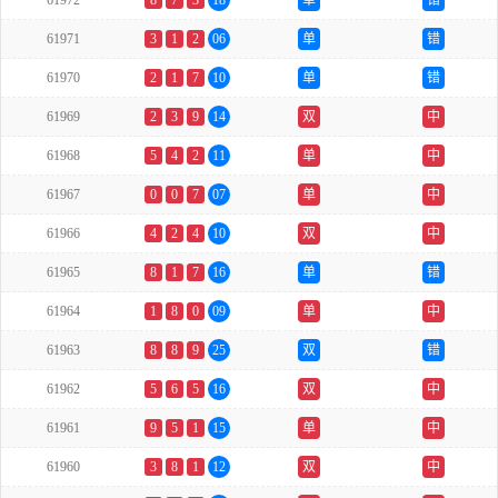
61972
8
7
3
18
单
错
61971
3
1
2
06
单
错
61970
2
1
7
10
单
错
61969
2
3
9
14
双
中
61968
5
4
2
11
单
中
61967
0
0
7
07
单
中
61966
4
2
4
10
双
中
61965
8
1
7
16
单
错
61964
1
8
0
09
单
中
61963
8
8
9
25
双
错
61962
5
6
5
16
双
中
61961
9
5
1
15
单
中
61960
3
8
1
12
双
中