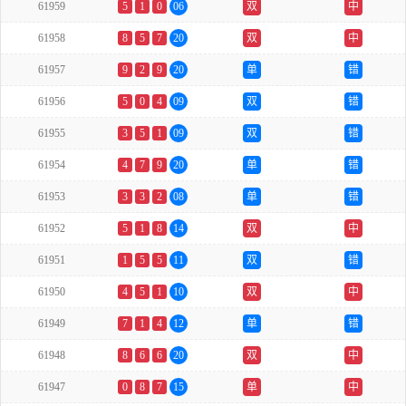
61959
5
1
0
06
双
中
61958
8
5
7
20
双
中
61957
9
2
9
20
单
错
61956
5
0
4
09
双
错
61955
3
5
1
09
双
错
61954
4
7
9
20
单
错
61953
3
3
2
08
单
错
61952
5
1
8
14
双
中
61951
1
5
5
11
双
错
61950
4
5
1
10
双
中
61949
7
1
4
12
单
错
61948
8
6
6
20
双
中
61947
0
8
7
15
单
中