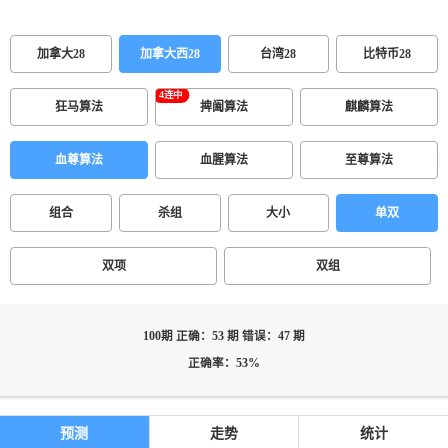
加拿大28
加拿大西28
台湾28
比特币28
狂马算法
捭阖算法
麒麟算法
血尊算法
血腥算法
至尊算法
组合
杀组
大小
单双
双项
双组
100期 正确：53 期 错误：47 期
正确率：53%
预测
走势
统计