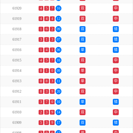
61920
4
5
7
16
双
中
61919
4
4
4
12
双
中
61918
1
6
2
09
双
错
61917
3
1
3
07
双
错
61916
1
4
1
06
单
错
61915
4
5
7
16
双
中
61914
8
1
0
09
单
中
61913
0
8
3
11
单
中
61912
8
3
9
20
双
中
61911
3
7
0
10
单
错
61910
2
3
9
14
双
中
61909
5
3
9
17
双
错