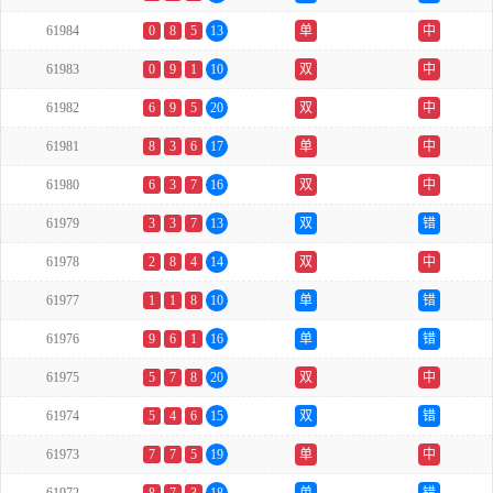
61984
0
8
5
13
单
中
61983
0
9
1
10
双
中
61982
6
9
5
20
双
中
61981
8
3
6
17
单
中
61980
6
3
7
16
双
中
61979
3
3
7
13
双
错
61978
2
8
4
14
双
中
61977
1
1
8
10
单
错
61976
9
6
1
16
单
错
61975
5
7
8
20
双
中
61974
5
4
6
15
双
错
61973
7
7
5
19
单
中