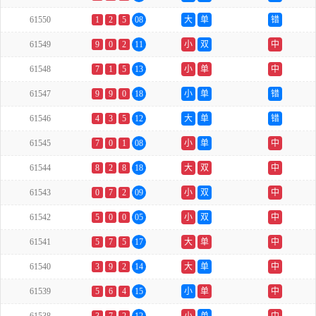
61550
1
2
5
08
大
单
错
61549
9
0
2
11
小
双
中
61548
7
1
5
13
小
单
中
61547
9
9
0
18
小
单
错
61546
4
3
5
12
大
单
错
61545
7
0
1
08
小
单
中
61544
8
2
8
18
大
双
中
61543
0
7
2
09
小
双
中
61542
5
0
0
05
小
双
中
61541
5
7
5
17
大
单
中
61540
3
9
2
14
大
单
中
61539
5
6
4
15
小
单
中