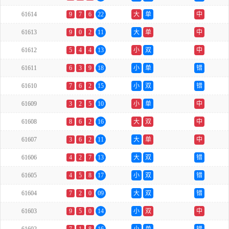
61614
9
7
6
22
大
单
中
61613
9
0
2
11
大
单
中
61612
5
4
4
13
小
双
中
61611
6
3
9
18
小
单
错
61610
7
6
2
15
小
双
错
61609
3
2
5
10
小
单
中
61608
8
6
2
16
大
双
中
61607
3
6
2
11
大
单
中
61606
4
2
7
13
大
双
错
61605
4
5
8
17
小
双
错
61604
7
2
0
09
大
双
错
61603
9
5
0
14
小
双
中