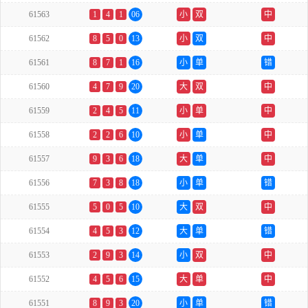
61563
1
4
1
06
小
双
中
61562
8
5
0
13
小
双
中
61561
8
7
1
16
小
单
错
61560
4
7
9
20
大
双
中
61559
2
4
5
11
小
单
中
61558
2
2
6
10
小
单
中
61557
9
3
6
18
大
单
中
61556
7
3
8
18
小
单
错
61555
5
0
5
10
大
双
中
61554
4
5
3
12
大
单
错
61553
2
9
3
14
小
双
中
61552
4
5
6
15
大
单
中
61551
8
9
3
20
小
单
错