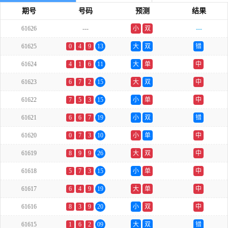
期号
号码
预测
结果
61626
---
小
双
---
61625
0
4
9
13
大
双
错
61624
4
1
6
11
大
单
中
61623
6
7
2
15
大
双
中
61622
7
5
3
15
小
单
中
61621
6
6
7
19
小
双
错
61620
0
7
3
10
小
单
中
61619
8
9
9
26
大
双
中
61618
5
7
3
15
小
单
中
61617
6
4
9
19
大
单
中
61616
8
3
9
20
小
双
中
61615
1
6
2
09
大
双
错