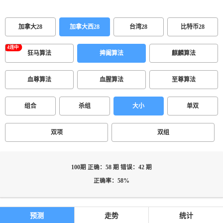
加拿大28
加拿大西28
台湾28
比特币28
狂马算法
捭阖算法
麒麟算法
血尊算法
血腥算法
至尊算法
组合
杀组
大小
单双
双项
双组
100期 正确：58 期 错误：42 期
正确率：58%
预测
走势
统计