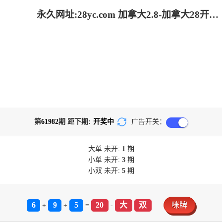
永久网址:28yc.com 加拿大2.8-加拿大28开奖|PC结果预测官网|jnd预测网28预测走势_极致火热优质的免费预测
第
61982
期 距下期:
开奖中
广告开关：
大单
未开:
1
期
小单
未开:
3
期
小双
未开:
5
期
6
9
5
20
大
双
咪牌
+
+
=
-