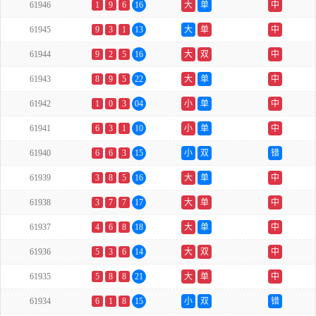
61946
1
9
6
16
大
单
中
61945
9
3
1
13
大
单
中
61944
9
2
5
16
大
双
中
61943
8
9
5
22
大
单
中
61942
1
0
3
04
小
单
中
61941
6
3
1
10
小
单
中
61940
6
6
3
15
小
双
错
61939
3
8
5
16
大
单
中
61938
3
7
7
17
大
单
中
61937
4
6
8
18
大
单
中
61936
5
3
6
14
大
双
中
61935
5
8
8
21
大
单
中
61934
6
1
8
15
小
双
错