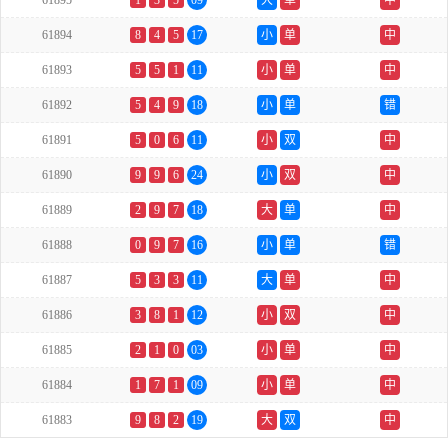
61895
1
3
5
09
大
单
中
61894
8
4
5
17
小
单
中
61893
5
5
1
11
小
单
中
61892
5
4
9
18
小
单
错
61891
5
0
6
11
小
双
中
61890
9
9
6
24
小
双
中
61889
2
9
7
18
大
单
中
61888
0
9
7
16
小
单
错
61887
5
3
3
11
大
单
中
61886
3
8
1
12
小
双
中
61885
2
1
0
03
小
单
中
61884
1
7
1
09
小
单
中
61883
9
8
2
19
大
双
中