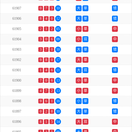
61907
0
7
3
10
大
单
错
61906
8
4
0
12
大
单
错
61905
2
1
2
05
小
单
中
61904
3
0
6
09
小
双
中
61903
3
7
0
10
大
单
错
61902
9
8
0
17
大
单
中
61901
1
4
6
11
大
双
错
61900
7
0
6
13
小
单
中
61899
4
7
2
13
小
单
中
61898
9
6
1
16
小
单
错
61897
0
2
8
10
大
单
错
61896
8
1
5
14
大
双
中