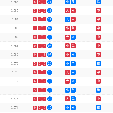
61586
8
4
9
21
小
双
错
61585
3
9
6
18
大
双
中
61584
9
2
0
11
大
单
中
61583
7
2
0
09
小
单
中
61582
0
6
9
15
大
双
中
61581
0
2
3
05
小
单
中
61580
0
4
3
07
小
双
中
61579
5
6
9
20
小
单
错
61578
9
8
3
20
大
单
中
61577
6
6
7
19
大
双
中
61576
5
3
8
16
小
单
错
61575
5
8
7
20
大
单
中
61574
9
0
6
15
小
双
错