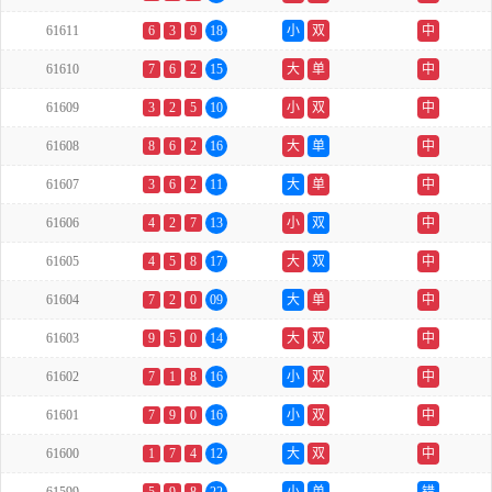
61611
6
3
9
18
小
双
中
61610
7
6
2
15
大
单
中
61609
3
2
5
10
小
双
中
61608
8
6
2
16
大
单
中
61607
3
6
2
11
大
单
中
61606
4
2
7
13
小
双
中
61605
4
5
8
17
大
双
中
61604
7
2
0
09
大
单
中
61603
9
5
0
14
大
双
中
61602
7
1
8
16
小
双
中
61601
7
9
0
16
小
双
中
61600
1
7
4
12
大
双
中