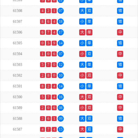
61599
5
9
8
22
小
单
错
61598
4
2
1
07
大
双
错
61597
8
6
4
18
小
单
错
61596
6
7
4
17
大
单
中
61595
0
5
9
14
小
单
错
61594
1
0
6
07
小
双
中
61593
5
7
0
12
大
单
错
61592
2
8
0
10
小
双
中
61591
8
2
4
14
小
单
错
61590
5
7
4
16
大
双
中
61589
2
0
6
08
小
双
中
61588
2
6
1
09
大
双
错
61587
4
7
4
15
大
双
中