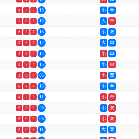
18
小
单
4
7
7
13
大
单
2
6
5
15
小
双
6
2
7
12
大
单
3
6
3
12
小
单
4
8
0
15
小
单
3
8
4
05
小
双
1
0
4
16
小
单
8
4
4
11
小
单
4
2
5
26
小
双
9
8
9
06
小
双
6
0
0
11
大
双
3
0
8