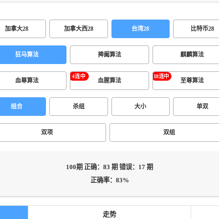
加拿大28
加拿大西28
台湾28
比特币28
狂马算法
捭阖算法
麒麟算法
血尊算法
血腥算法
至尊算法
组合
杀组
大小
单双
双项
双组
100期 正确：83 期 错误：17 期
正确率：83%
走势