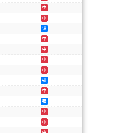
中
中
错
中
中
中
中
错
中
错
中
中
中