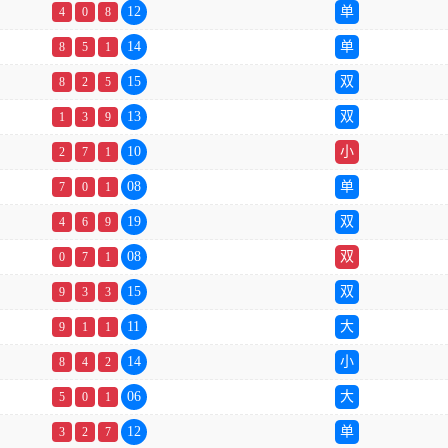
12
单
4
0
8
14
单
8
5
1
15
双
8
2
5
13
双
1
3
9
10
小
2
7
1
08
单
7
0
1
19
双
4
6
9
08
双
0
7
1
15
双
9
3
3
11
大
9
1
1
14
小
8
4
2
06
大
5
0
1
12
单
3
2
7