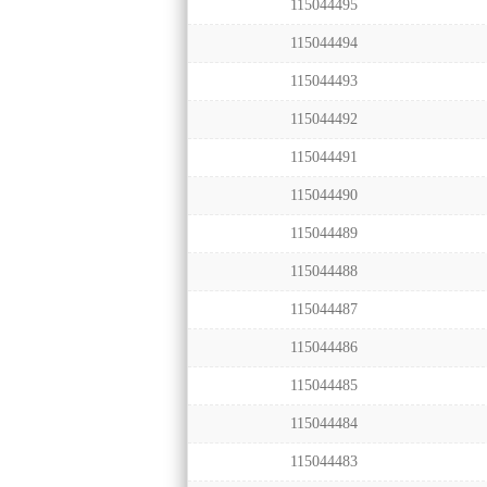
115044495
115044494
115044493
115044492
115044491
115044490
115044489
115044488
115044487
115044486
115044485
115044484
115044483