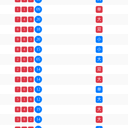
09
单
1
1
7
20
大
7
4
9
18
双
6
5
7
20
小
9
8
3
15
小
8
4
3
05
大
2
0
3
14
双
2
7
5
14
大
7
7
0
12
单
7
0
5
12
大
5
1
6
19
大
8
4
7
14
大
3
9
2