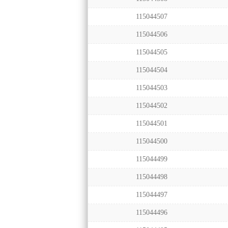
115044507
115044506
115044505
115044504
115044503
115044502
115044501
115044500
115044499
115044498
115044497
115044496