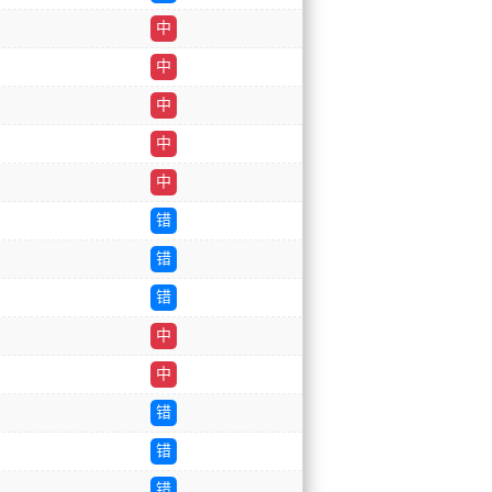
中
中
中
中
中
错
错
错
中
中
错
错
错