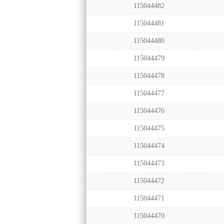
115044482
115044481
115044480
115044479
115044478
115044477
115044476
115044475
115044474
115044473
115044472
115044471
115044470