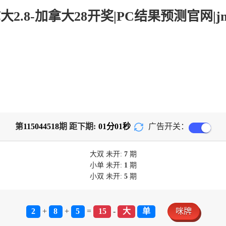
第
115044518
期 距下期:
01
分
01
秒
广告开关：
大双
未开:
7
期
小单
未开:
1
期
小双
未开:
5
期
2
+
8
+
5
=
15
-
大
单
咪牌