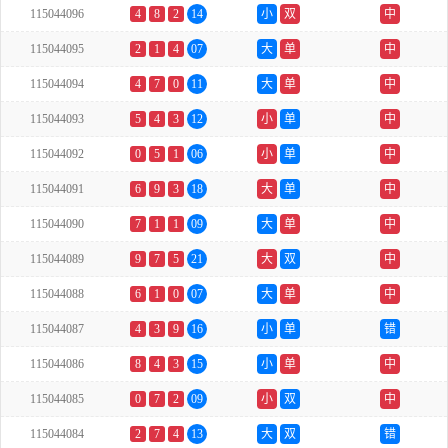
115044096
4
8
2
14
小
双
中
115044095
2
1
4
07
大
单
中
115044094
4
7
0
11
大
单
中
115044093
5
4
3
12
小
单
中
115044092
0
5
1
06
小
单
中
115044091
6
9
3
18
大
单
中
115044090
7
1
1
09
大
单
中
115044089
9
7
5
21
大
双
中
115044088
6
1
0
07
大
单
中
115044087
4
3
9
16
小
单
错
115044086
8
4
3
15
小
单
中
115044085
0
7
2
09
小
双
中
115044084
2
7
4
13
大
双
错