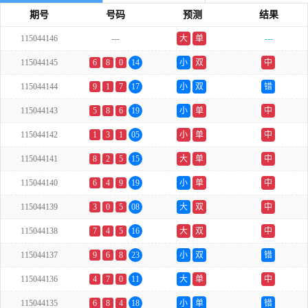
期号
号码
预测
结果
115044146
---
大
单
---
115044145
6
8
0
14
小
双
中
115044144
9
1
7
17
小
双
错
115044143
5
8
6
19
小
单
中
115044142
1
3
1
05
小
单
中
115044141
8
2
5
15
大
单
中
115044140
6
4
9
19
小
单
中
115044139
3
0
5
08
大
双
中
115044138
7
4
5
16
大
双
中
115044137
9
6
8
23
小
双
错
115044136
4
7
0
11
大
单
中
115044135
6
8
4
18
小
单
错