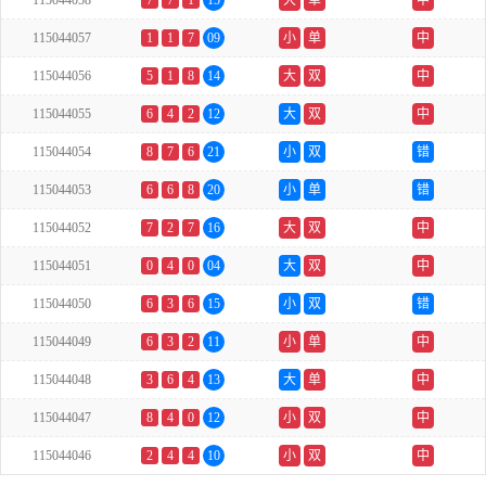
115044058
7
7
1
15
大
单
中
115044057
1
1
7
09
小
单
中
115044056
5
1
8
14
大
双
中
115044055
6
4
2
12
大
双
中
115044054
8
7
6
21
小
双
错
115044053
6
6
8
20
小
单
错
115044052
7
2
7
16
大
双
中
115044051
0
4
0
04
大
双
中
115044050
6
3
6
15
小
双
错
115044049
6
3
2
11
小
单
中
115044048
3
6
4
13
大
单
中
115044047
8
4
0
12
小
双
中
115044046
2
4
4
10
小
双
中