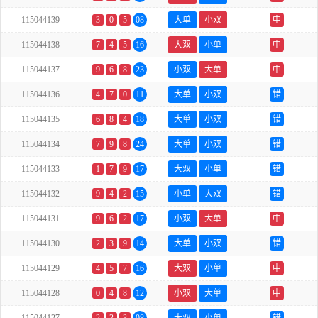
115044139
3
0
5
08
大单
小双
中
115044138
7
4
5
16
大双
小单
中
115044137
9
6
8
23
小双
大单
中
115044136
4
7
0
11
大单
小双
错
115044135
6
8
4
18
大单
小双
错
115044134
7
9
8
24
大单
小双
错
115044133
1
7
9
17
大双
小单
错
115044132
9
4
2
15
小单
大双
错
115044131
9
6
2
17
小双
大单
中
115044130
2
3
9
14
大单
小双
错
115044129
4
5
7
16
大双
小单
中
115044128
0
4
8
12
小双
大单
中