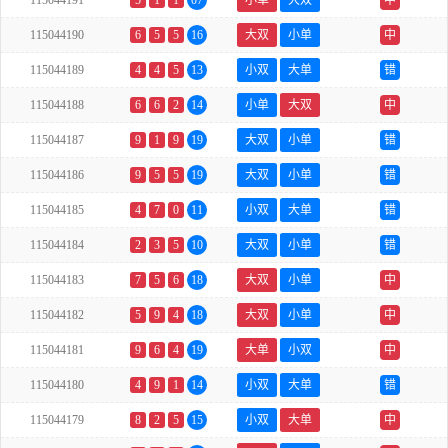
115044191
5
1
1
07
小单
大双
中
115044190
6
5
5
16
大双
小单
中
115044189
4
4
5
13
小双
大单
错
115044188
6
6
2
14
小单
大双
中
115044187
9
1
9
19
大双
小单
错
115044186
9
5
5
19
大双
小单
错
115044185
4
7
0
11
小双
大单
错
115044184
2
3
5
10
大双
小单
错
115044183
7
5
6
18
大双
小单
中
115044182
5
9
4
18
大双
小单
中
115044181
9
6
4
19
大单
小双
中
115044180
4
9
1
14
小双
大单
错
115044179
8
2
5
15
小双
大单
中