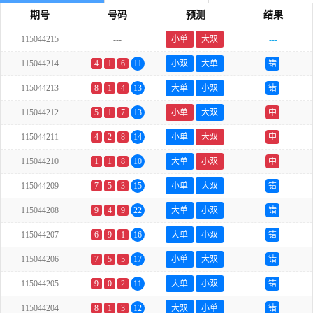
期号
号码
预测
结果
115044215
---
小单
大双
---
115044214
4
1
6
11
小双
大单
错
115044213
8
1
4
13
大单
小双
错
115044212
5
1
7
13
小单
大双
中
115044211
4
2
8
14
小单
大双
中
115044210
1
1
8
10
大单
小双
中
115044209
7
5
3
15
小单
大双
错
115044208
9
4
9
22
大单
小双
错
115044207
6
9
1
16
大单
小双
错
115044206
7
5
5
17
小单
大双
错
115044205
9
0
2
11
大单
小双
错
115044204
8
1
3
12
大双
小单
错