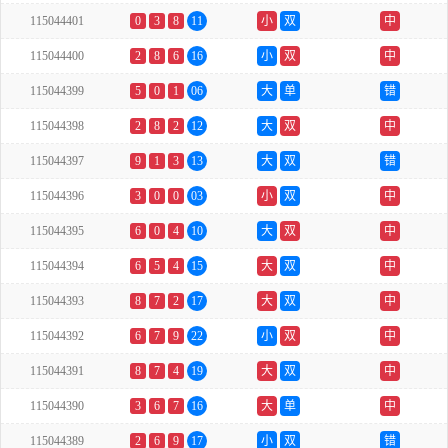
115044401
0
3
8
11
小
双
中
115044400
2
8
6
16
小
双
中
115044399
5
0
1
06
大
单
错
115044398
2
8
2
12
大
双
中
115044397
9
1
3
13
大
双
错
115044396
3
0
0
03
小
双
中
115044395
6
0
4
10
大
双
中
115044394
6
5
4
15
大
双
中
115044393
8
7
2
17
大
双
中
115044392
6
7
9
22
小
双
中
115044391
8
7
4
19
大
双
中
115044390
3
6
7
16
大
单
中
115044389
2
6
9
17
小
双
错