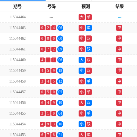
期号
号码
预测
结果
115044464
---
大
单
---
115044463
0
2
4
06
小
单
中
115044462
0
0
0
00
小
双
中
115044461
0
7
2
09
小
双
中
115044460
4
1
1
06
大
双
中
115044459
4
5
9
18
小
双
中
115044458
3
4
5
12
小
单
中
115044457
0
5
0
05
小
单
中
115044456
6
4
9
19
大
双
中
115044455
3
1
0
04
小
单
中
115044454
4
9
3
16
小
双
中
115044453
6
7
8
21
大
单
中