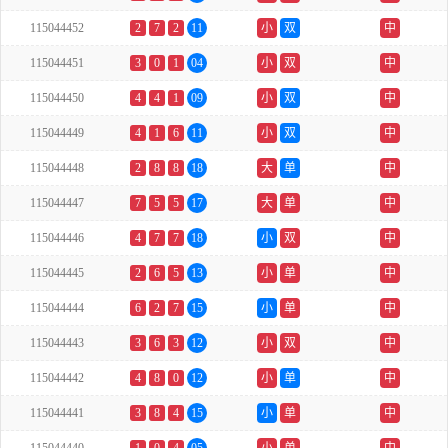
115044452
2
7
2
11
小
双
中
115044451
3
0
1
04
小
双
中
115044450
4
4
1
09
小
双
中
115044449
4
1
6
11
小
双
中
115044448
2
8
8
18
大
单
中
115044447
7
5
5
17
大
单
中
115044446
4
7
7
18
小
双
中
115044445
2
6
5
13
小
单
中
115044444
6
2
7
15
小
单
中
115044443
3
6
3
12
小
双
中
115044442
4
8
0
12
小
单
中
115044441
3
8
4
15
小
单
中