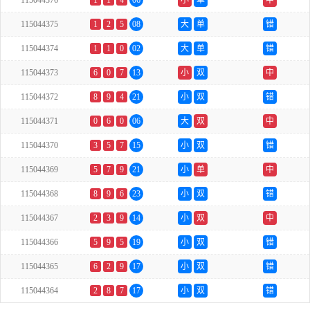
115044376
1
1
4
06
小
单
中
115044375
1
2
5
08
大
单
错
115044374
1
1
0
02
大
单
错
115044373
6
0
7
13
小
双
中
115044372
8
9
4
21
小
双
错
115044371
0
6
0
06
大
双
中
115044370
3
5
7
15
小
双
错
115044369
5
7
9
21
小
单
中
115044368
8
9
6
23
小
双
错
115044367
2
3
9
14
小
双
中
115044366
5
9
5
19
小
双
错
115044365
6
2
9
17
小
双
错
115044364
2
8
7
17
小
双
错