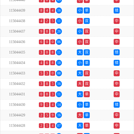
115044440
1
0
4
05
小
单
中
115044439
8
4
4
16
小
单
错
115044438
4
2
5
11
小
双
中
115044437
9
8
9
26
小
双
中
115044436
6
0
0
06
小
双
中
115044435
3
0
8
11
大
双
错
115044434
4
6
8
18
小
单
错
115044433
5
3
0
08
大
双
中
115044432
3
8
5
16
大
双
中
115044431
0
8
3
11
大
单
中
115044430
9
1
4
14
小
单
错
115044429
2
5
9
16
大
单
中
115044428
2
1
4
07
大
单
中