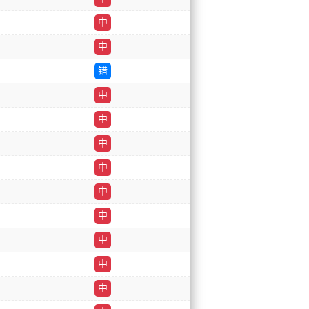
中
中
错
中
中
中
中
中
中
中
中
中