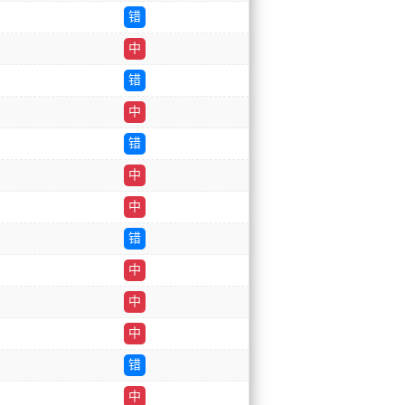
错
中
错
中
错
中
中
错
中
中
中
错
中