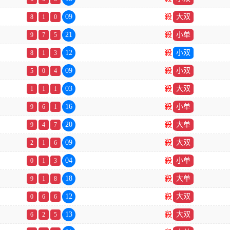
09
殺
大双
8
1
0
21
殺
小单
9
7
5
12
殺
小双
8
1
3
09
殺
小双
5
0
4
03
殺
大双
1
1
1
16
殺
小单
9
6
1
20
殺
大单
9
4
7
09
殺
大双
2
1
6
04
殺
小单
0
1
3
18
殺
大单
9
1
8
12
殺
大双
0
6
6
13
殺
大双
6
2
5