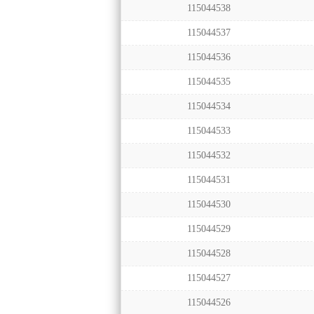
115044538
115044537
115044536
115044535
115044534
115044533
115044532
115044531
115044530
115044529
115044528
115044527
115044526