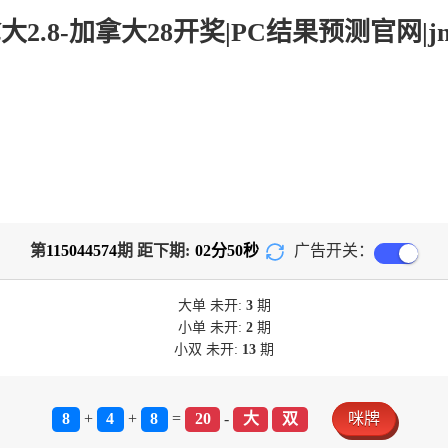
第
115044574
期 距下期:
02
分
50
秒
广告开关：
大单
未开:
3
期
小单
未开:
2
期
小双
未开:
13
期
8
+
4
+
8
=
20
-
大
双
咪牌