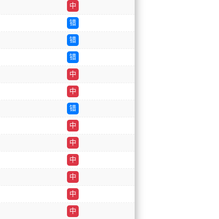
中
错
错
错
中
中
错
中
中
中
中
中
中