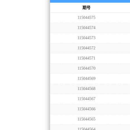
期号
115044575
115044574
115044573
115044572
115044571
115044570
115044569
115044568
115044567
115044566
115044565
115044564