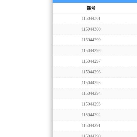
期号
115044301
115044300
115044299
115044298
115044297
115044296
115044295
115044294
115044293
115044292
115044291
115044290