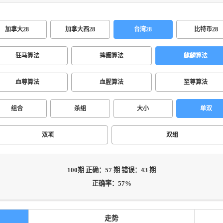
加拿大28
加拿大西28
台湾28
比特币28
狂马算法
捭阖算法
麒麟算法
血尊算法
血腥算法
至尊算法
组合
杀组
大小
单双
双项
双组
100期 正确：57 期 错误：43 期
正确率：57%
走势