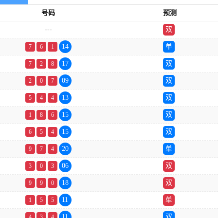
号码
预测
---
双
14
单
7
6
1
17
双
7
2
8
09
双
2
0
7
13
双
5
4
4
15
双
1
8
6
15
双
6
5
4
20
单
9
7
4
06
双
3
0
3
18
双
9
9
0
11
单
1
5
5
11
双
4
3
4