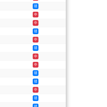
错
中
中
错
中
错
中
中
错
错
中
错
错