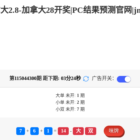
第
115044300
期 距下期:
03
分
23
秒
广告开关：
大单
未开:
1
期
小单
未开:
2
期
小双
未开:
7
期
7
+
6
+
1
=
14
-
大
双
咪牌