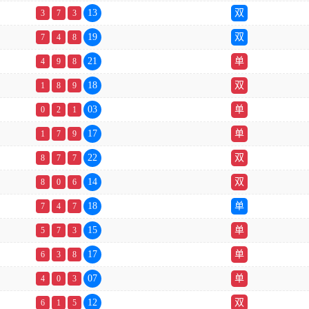
13
双
3
7
3
19
双
7
4
8
21
单
4
9
8
18
双
1
8
9
03
单
0
2
1
17
单
1
7
9
22
双
8
7
7
14
双
8
0
6
18
单
7
4
7
15
单
5
7
3
17
单
6
3
8
07
单
4
0
3
12
双
6
1
5