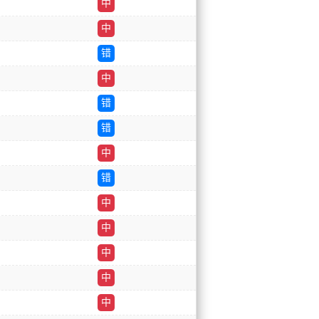
中
中
错
中
错
错
中
错
中
中
中
中
中