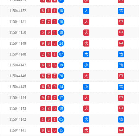
115044153
5
3
4
12
小
中
115044152
8
1
1
10
大
错
115044151
7
7
2
16
大
中
115044150
5
9
4
18
大
中
115044149
9
8
7
24
大
中
115044148
2
4
1
07
大
错
115044147
6
8
5
19
小
错
115044146
6
7
7
20
大
中
115044145
6
8
0
14
小
错
115044144
9
1
7
17
大
中
115044143
5
8
6
19
大
中
115044142
1
3
1
05
大
错
115044141
8
2
5
15
大
中