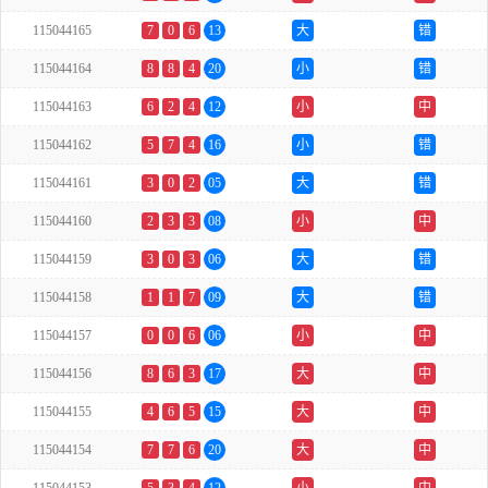
115044165
7
0
6
13
大
错
115044164
8
8
4
20
小
错
115044163
6
2
4
12
小
中
115044162
5
7
4
16
小
错
115044161
3
0
2
05
大
错
115044160
2
3
3
08
小
中
115044159
3
0
3
06
大
错
115044158
1
1
7
09
大
错
115044157
0
0
6
06
小
中
115044156
8
6
3
17
大
中
115044155
4
6
5
15
大
中
115044154
7
7
6
20
大
中