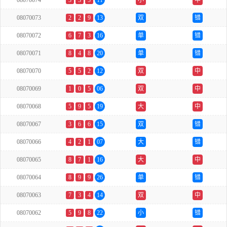
08070074
3
3
5
11
小
中
08070073
2
2
9
13
双
错
08070072
6
7
3
16
单
错
08070071
8
4
8
20
单
错
08070070
5
5
2
12
双
中
08070069
1
0
5
06
双
中
08070068
5
9
5
19
大
中
08070067
3
6
6
15
双
错
08070066
4
2
1
07
大
错
08070065
8
7
1
16
大
中
08070064
8
9
9
26
单
错
08070063
7
3
4
14
双
中
08070062
5
9
8
22
小
错