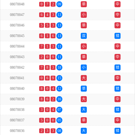
08070048
0
7
2
09
单
中
08070047
6
4
3
13
小
中
08070046
5
5
3
13
单
中
08070045
6
1
6
13
双
错
08070044
7
1
3
11
小
中
08070043
2
0
9
11
单
中
08070042
7
8
3
18
小
错
08070041
0
6
9
15
大
中
08070040
8
0
4
12
单
错
08070039
8
6
2
16
大
中
08070038
3
0
4
07
大
错
08070037
5
0
0
05
单
中
08070036
2
3
3
08
大
错