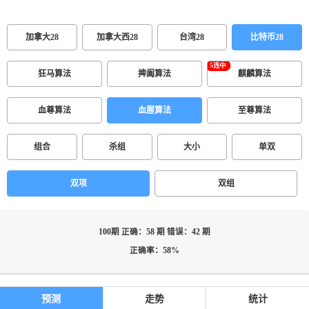
加拿大28
加拿大西28
台湾28
比特币28
狂马算法
捭阖算法
麒麟算法
血尊算法
血腥算法
至尊算法
组合
杀组
大小
单双
双项
双组
100期 正确：58 期 错误：42 期
正确率：58%
预测
走势
统计