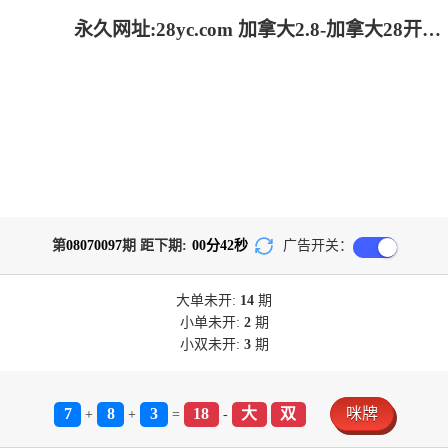
永久网址:28yc.com 加拿大2.8-加拿大28开奖|PC结果预测官网|jnd预测网28预测走势_极致火热优质的免费预测
第
08070097
期 距下期:
00
分
42
秒
广告开关：
大单
未开:
14
期
小单
未开:
2
期
小双
未开:
3
期
7
8
3
18
大
双
咪牌
+
+
=
-