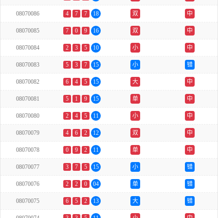
08070086
4
7
7
18
双
中
08070085
7
0
9
16
双
中
08070084
2
3
5
10
小
中
08070083
5
3
7
15
小
错
08070082
6
4
5
15
大
中
08070081
5
1
9
15
单
中
08070080
2
4
5
11
小
中
08070079
4
6
2
12
双
中
08070078
0
9
2
11
单
中
08070077
3
7
5
15
小
错
08070076
2
2
0
04
单
错
08070075
6
5
2
13
大
错