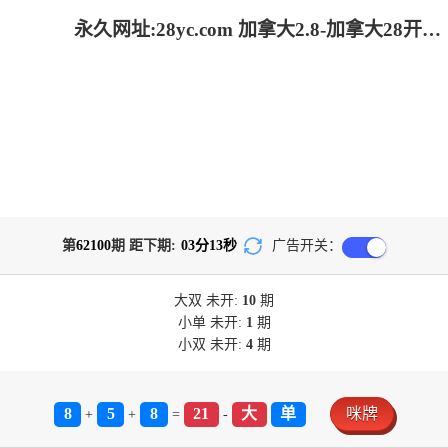
永久网址:28yc.com 加拿大2.8-加拿大28开奖|PC结果预测官网|jnd预测网28预测走势_极致火热优质的免费预测
第
62100
期 距下期:
03
分
13
秒
广告开关：
大双
未开:
10
期
小单
未开:
1
期
小双
未开:
4
期
8
5
8
21
大
单
咪牌
+
+
=
-