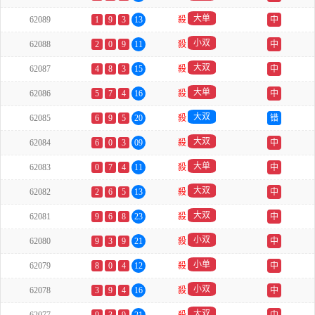
大单
62089
1
9
3
13
殺
中
小双
62088
2
0
9
11
殺
中
大双
62087
4
8
3
15
殺
中
大单
62086
5
7
4
16
殺
中
大双
62085
6
9
5
20
殺
错
大双
62084
6
0
3
09
殺
中
大单
62083
0
7
4
11
殺
中
大双
62082
2
6
5
13
殺
中
大双
62081
9
6
8
23
殺
中
小双
62080
9
3
9
21
殺
中
小单
62079
8
0
4
12
殺
中
小双
62078
3
9
4
16
殺
中
大双