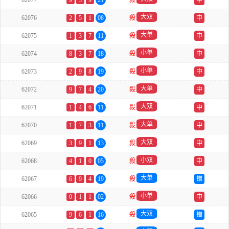
62077
9
3
9
21
殺
中
大双
62076
2
5
1
08
殺
中
大单
62075
1
3
7
11
殺
中
小单
62074
8
3
7
18
殺
中
小单
62073
2
9
8
19
殺
中
大单
62072
9
7
4
20
殺
中
大双
62071
1
4
6
11
殺
中
大单
62070
1
7
3
11
殺
中
大双
62069
3
9
1
13
殺
中
小双
62068
4
1
0
05
殺
中
大单
62067
6
9
4
19
殺
错
小单
62066
0
1
1
02
殺
中
大双
62065
9
6
1
16
殺
错